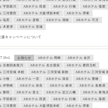
ル 宇部新川
ABホテル 田原
ABホテル 行橋
ABホテル 蒲郡
ル 三河豊田
ABホテル 大阪堺筋本町
ABホテル 堺東
ル 塩尻
ABホテル 彦根
ABホテル 湖南
ABホテル 可児
ル 木更津
ABホテル 安城
支援キャンペーンについて
07
(Fri)
お知らせ
ABホテル 岡崎
ABホテル 金沢
ル 京都四条堀川
ABホテル 名古屋栄
ABホテル 豊田元町
ル 三河安城 本館
ABホテル 三河安城 新館
ABホテル 三河安城 
ル 小牧
ABホテル 一宮
ABホテル 深谷
ABホテル 豊橋
ル 伊勢崎
ABホテル 奈良
ABホテル 岐阜
ABホテル 各務原
ル 磐田
ABホテル 富士
ABホテル 近江八幡
ABホテル 東海
ル 宇部新川
ABホテル 田原
ABホテル 行橋
ABホテル 蒲郡
ル 三河豊田
ABホテル 大阪堺筋本町
ABホテル 堺東