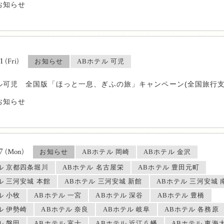
お知らせ
21
(Fri)
お知らせ
ABホテル 可児
ル可児 全国版「ほっと一息、ぎふの旅」キャンペーン(全国旅行支
お知らせ
17
(Mon)
お知らせ
ABホテル 岡崎
ABホテル 金沢
ル 京都四条堀川
ABホテル 名古屋栄
ABホテル 豊田元町
ル 三河安城 本館
ABホテル 三河安城 新館
ABホテル 三河安城 
ル 小牧
ABホテル 一宮
ABホテル 深谷
ABホテル 豊橋
ル 伊勢崎
ABホテル 奈良
ABホテル 岐阜
ABホテル 各務原
ル 磐田
ABホテル 富士
ABホテル 近江八幡
ABホテル 東海