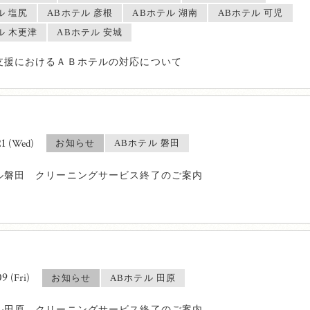
ル 塩尻
ABホテル 彦根
ABホテル 湖南
ABホテル 可児
ル 木更津
ABホテル 安城
支援におけるＡＢホテルの対応について
21
(Wed)
お知らせ
ABホテル 磐田
ル磐田 クリーニングサービス終了のご案内
09
(Fri)
お知らせ
ABホテル 田原
ル田原 クリーニングサービス終了のご案内