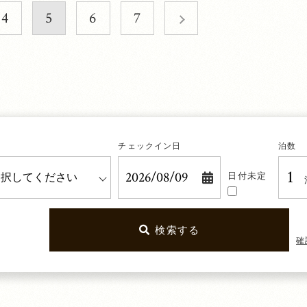
4
5
6
7
チェックイン日
泊数
日付
未定
検索する
確