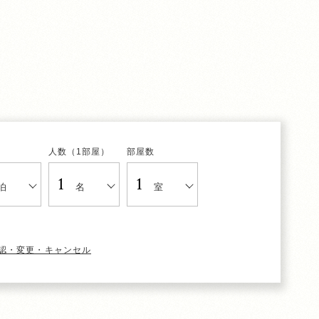
人数（1部屋）
部屋数
泊
名
室
認・変更・キャンセル