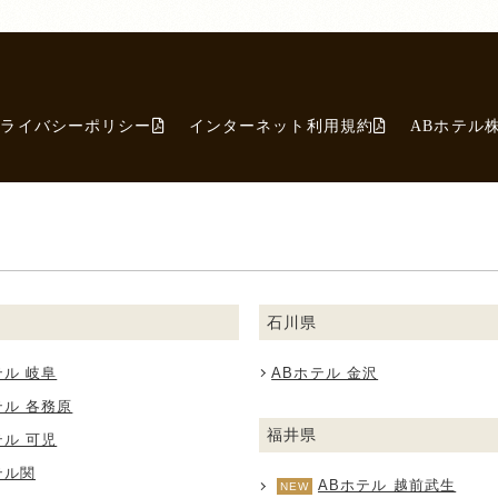
プライバシーポリシー
インターネット利用規約
ABホテル
石川県
テル 岐阜
ABホテル 金沢
テル 各務原
福井県
テル 可児
テル関
ABホテル 越前武生