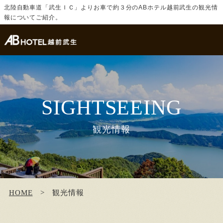
北陸自動車道「武生ＩＣ」よりお車で約３分のABホテル越前武生の観光情
報についてご紹介。
SIGHTSEEING
観光情報
HOME
観光情報