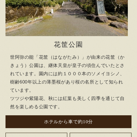
花筐公園
世阿弥の能「花筐（はながたみ）」が由来の花筐（か
きょう）公園は、継体天皇が皇子の頃住んでいたとさ
れています。園内には約１０００本のソメイヨシノ、
樹齢600年以上の薄墨桜があり桜の名所として知られ
ています。
ツツジや紫陽花、秋には紅葉も美しく四季を通じて自
然を楽しめる公園です。
ホテルから車で約10分