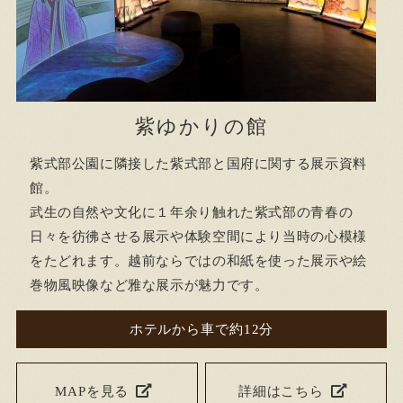
紫ゆかりの館
紫式部公園に隣接した紫式部と国府に関する展示資料
館。
武生の自然や文化に１年余り触れた紫式部の青春の
日々を彷彿させる展示や体験空間により当時の心模様
をたどれます。越前ならではの和紙を使った展示や絵
巻物風映像など雅な展示が魅力です。
ホテルから車で約12分
MAPを見る
詳細はこちら