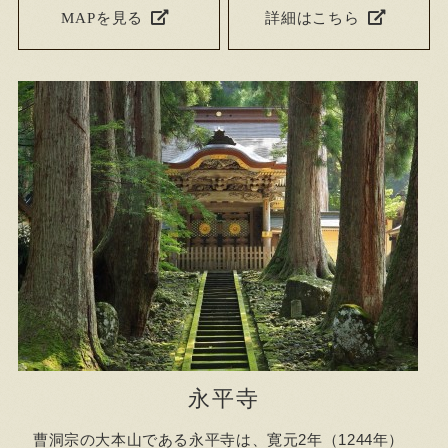
MAPを見る
詳細はこちら
永平寺
曹洞宗の大本山である永平寺は、寛元2年（1244年）