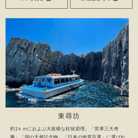
東尋坊
約1ｋｍにおよぶ大規模な柱状節理。「世界三大奇
勝」「国の天然記念物」「日本の地質百選」に選ばれ