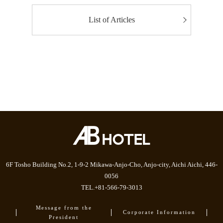
List of Articles
6F Tosho Building No.2, 1-9-2 Mikawa-Anjo-Cho, Anjo-city, Aichi Aichi, 446-
0056
TEL.+81-566-79-3013
Message from the
Corporate Information
President